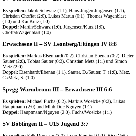
Es spielten:
Jakob Schwarz (1:1), Hans-Jürgen Jürgensen (1:1),
Christian Choffat (2:0), Lukas Martin (0:1), Thomas Wagenblast
(1:0) und Kai Kurz (1:0)
Doppel:
Martin/Schwarz (1:0), Jürgensen/Kurz (1:0),
Choffat/Wagenblast (1:0)
Erwachsene II
– SV Leonberg/Eltingen IV 8:8
Es spielten:
Markus Eisenhardt (0:2), Christian Ebenau (0:2), Dieter
Sauter (2:0), Tobias Sauter (0:2), Christian Metz (1:1) und Simon
Metz (2:0)
Doppel: Eisenhardt/Ebenau (1:1), Sauter, D./Sauter, T. (1:0), Metz,
C./Metz, S. (1:0)
Spvgg Warmbronn
III
–
Erwachsene
III
6:6
Es spielten:
Michael Fuchs (0:2), Markus Woelcke (0:2), Lukas
Hauptmann (2:0) und Minh Duc Nguyen (1:1)
Doppel:
Hauptmann/Nguyen (2:0), Fuchs/Woelcke (1:1)
SV Böblingen II –
U15 Jugend
3:7
Es spielten:
Falk Donatzer (3:0), Leon Jüngling (1:1), Rico Veith