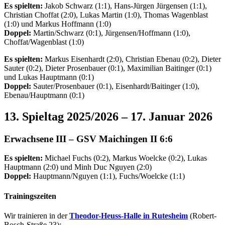
Es spielten:
Jakob Schwarz (1:1), Hans-Jürgen Jürgensen (1:1),
Christian Choffat (2:0), Lukas Martin (1:0), Thomas Wagenblast
(1:0) und Markus Hoffmann (1:0)
Doppel:
Martin/Schwarz (0:1), Jürgensen/Hoffmann (1:0),
Choffat/Wagenblast (1:0)
Es spielten:
Markus Eisenhardt (2:0), Christian Ebenau (0:2), Dieter
Sauter (0:2), Dieter Prosenbauer (0:1), Maximilian Baitinger (0:1)
und Lukas Hauptmann (0:1)
Doppel:
Sauter/Prosenbauer (0:1), Eisenhardt/Baitinger (1:0),
Ebenau/Hauptmann (0:1)
13. Spieltag 2025/2026 – 17. Januar 2026
Erwachsene
III
–
GSV
Maichingen II 6:6
Es spielten:
Michael Fuchs (0:2), Markus Woelcke (0:2), Lukas
Hauptmann (2:0) und Minh Duc Nguyen (2:0)
Doppel:
Hauptmann/Nguyen (1:1), Fuchs/Woelcke (1:1)
Trainingszeiten
Wir trainieren in der
Theodor-Heuss-Halle in Rutesheim
(Robert-
Bosch-Straße 23):