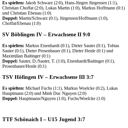
Es spielten:
Jakob Schwarz (2:0), Hans-Jürgen Jürgensen (1:1),
Christian Choffat (2:0), Lukas Martin (1:0), Markus Hoffmann (0:1)
und Christian Ebenau (1:0)
Doppel:
Martin/Schwarz (0:1), Jürgensen/Hoffmann (1:0),
Choffat/Ebenau (1:0)
SV Böblingen IV –
Erwachsene II
9:0
Es spielten:
Markus Eisenhardt (0:1), Dieter Sauter (0:1), Tobias
Sauter (0:1), Dieter Prosenbauer (0:1), Dieter Henle (0:1) und
Maximilian Baitinger (0:1)
Doppel:
Sauter, D./Sauter, T. (1:0), Eisenhardt/Baitinger (0:1),
Prosenbauer/Henle (0:1)
TSV
Höfingen IV –
Erwachsene
III
3:7
Es spielten:
Michael Fuchs (1:1), Markus Woelcke (0:2), Lukas
Hauptmann (2:0) und Minh Duc Nguyen (2:0)
Doppel:
Hauptmann/Nguyen (1:0), Fuchs/Woelcke (1:0)
TTF
Schönaich I –
U15 Jugend
3:7