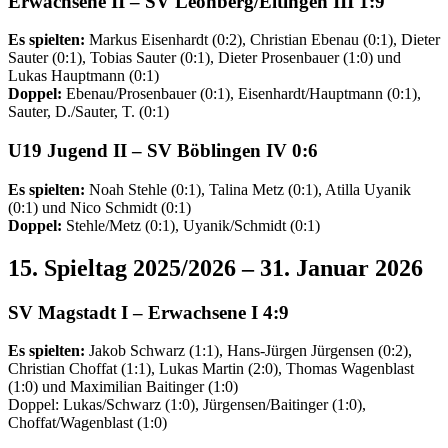
Erwachsene II
– SV Leonberg/Eltingen
III
1:9
Es spielten:
Markus Eisenhardt (0:2), Christian Ebenau (0:1), Dieter
Sauter (0:1), Tobias Sauter (0:1), Dieter Prosenbauer (1:0) und
Lukas Hauptmann (0:1)
Doppel:
Ebenau/Prosenbauer (0:1), Eisenhardt/Hauptmann (0:1),
Sauter, D./Sauter, T. (0:1)
U19 Jugend II
– SV Böblingen IV 0:6
Es spielten:
Noah Stehle (0:1), Talina Metz (0:1), Atilla Uyanik
(0:1) und Nico Schmidt (0:1)
Doppel:
Stehle/Metz (0:1), Uyanik/Schmidt (0:1)
15. Spieltag 2025/2026 – 31. Januar 2026
SV Magstadt I –
Erwachsene I
4:9
Es spielten:
Jakob Schwarz (1:1), Hans-Jürgen Jürgensen (0:2),
Christian Choffat (1:1), Lukas Martin (2:0), Thomas Wagenblast
(1:0) und Maximilian Baitinger (1:0)
Doppel: Lukas/Schwarz (1:0), Jürgensen/Baitinger (1:0),
Choffat/Wagenblast (1:0)