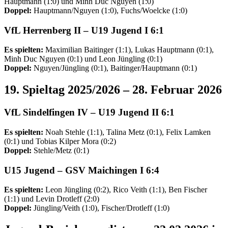
Hauptmann (1:0) und Minh Duc Nguyen (1:0)
Doppel:
Hauptmann/Nguyen (1:0), Fuchs/Woelcke (1:0)
VfL Herrenberg II –
U19 Jugend I
6:1
Es spielten:
Maximilian Baitinger (1:1), Lukas Hauptmann (0:1),
Minh Duc Nguyen (0:1) und Leon Jüngling (0:1)
Doppel:
Nguyen/Jüngling (0:1), Baitinger/Hauptmann (0:1)
19. Spieltag 2025/2026 – 28. Februar 2026
VfL Sindelfingen IV –
U19 Jugend II
6:1
Es spielten:
Noah Stehle (1:1), Talina Metz (0:1), Felix Lamken
(0:1) und Tobias Kilper Mora (0:2)
Doppel:
Stehle/Metz (0:1)
U15 Jugend
–
GSV
Maichingen I 6:4
Es spielten:
Leon Jüngling (0:2), Rico Veith (1:1), Ben Fischer
(1:1) und Levin Drotleff (2:0)
Doppel:
Jüngling/Veith (1:0), Fischer/Drotleff (1:0)