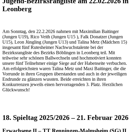
Jugend-Bezirksrangliste am 22.02.2026 in
Leonberg
Am Sonntag, den 22.2.2026 nahmen mit Maximilian Baitinger
(Jungen U19), Rico Veith (Jungen U15 ), Falk Donatzer (Jungen
U15), Leon Jüngling (Jungen U13) und Talina Metz (Mädchen 15)
insgesamt fünf Rutesheimer Nachwuchstalente bei der
Bezirksrangliste des Bezirks Böblingen in Leonberg teil. Mit
teilweise sehr schönen Ballwechseln und hochmotiviert konnten
unsere fünf Teilnehmer einige Siege auf der Habenseite verbuchen.
Am erfolgreichsten waren Talina Metz und Maxi Baitinger, die die
Vorrunde in ihren Gruppen überstanden und auch in der jeweiligen
Endrunde zu glänzen wussten. Beide erreichten in ihren
Konkurrenzen jeweils einen hervorragenden 3. Platz. Herzlichen
Glückwunsch!
18. Spieltag 2025/2026 – 21. Februar 2026
Erwachsene II
– TT Renningen-Malmsheim (SG) II