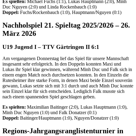
Es spielten:
Michael Fuchs (1:1), Lukas Hauptmann (2:0), Minh
Duc Nguyen (2:0) und Linda Rockenbauch (1:0)
Doppel:
Fuchs/Rockenbauch (1:0), Hauptmann/Nguyen (0:1)
Nachholspiel 21. Spieltag 2025/2026 – 26.
März 2026
U19 Jugend I
–
TTV
Gärtringen II 6:1
Am vergangenen Donnerstag lief das Spiel für unsere Mannschaft
insgesamt sehr erfolgreich. In den Doppeln konnten Maxi und
Lukas ihr Spiel klar gewinnen, während Minh Duc und Falk sich in
einem engen Match noch durchsetzen konnten. In den Einzeln die
Rutesheimer ihre starke Form, in denen Maxi beide Einzel souverän
gewann, Lukas setzte sich mit 3:1 durch und auch Minh Duc konnte
sein Einzel klar für sich entscheiden. Lediglich Falk musste sich
nach einem spannenden Spiel geschlagen geben.
Es spielten:
Maximilian Baitinger (2:0), Lukas Hauptmann (1:0),
Minh Duc Nguyen (1:0) und Falk Donatzer (0:1)
Doppel:
Baitinger/Hauptmann (1:0), Nguyen/Donatzer (1:0)
Regions-Jahrgangsranglistenturnier in