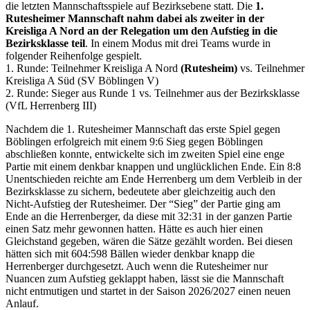
die letzten Mannschaftsspiele auf Bezirksebene statt. Die
1.
Rutesheimer Mannschaft nahm dabei als zweiter in der
Kreisliga A Nord an der Relegation um den Aufstieg in die
Bezirksklasse teil
. In einem Modus mit drei Teams wurde in
folgender Reihenfolge gespielt.
1. Runde: Teilnehmer Kreisliga A Nord
(Rutesheim)
vs. Teilnehmer
Kreisliga A Süd (SV Böblingen V)
2. Runde: Sieger aus Runde 1 vs. Teilnehmer aus der Bezirksklasse
(VfL Herrenberg
III
)
Nachdem die 1. Rutesheimer Mannschaft das erste Spiel gegen
Böblingen erfolgreich mit einem 9:6 Sieg gegen Böblingen
abschließen konnte, entwickelte sich im zweiten Spiel eine enge
Partie mit einem denkbar knappen und unglücklichen Ende. Ein 8:8
Unentschieden reichte am Ende Herrenberg um dem Verbleib in der
Bezirksklasse zu sichern, bedeutete aber gleichzeitig auch den
Nicht-Aufstieg der Rutesheimer. Der “Sieg” der Partie ging am
Ende an die Herrenberger, da diese mit 32:31 in der ganzen Partie
einen Satz mehr gewonnen hatten. Hätte es auch hier einen
Gleichstand gegeben, wären die Sätze gezählt worden. Bei diesen
hätten sich mit 604:598 Bällen wieder denkbar knapp die
Herrenberger durchgesetzt. Auch wenn die Rutesheimer nur
Nuancen zum Aufstieg geklappt haben, lässt sie die Mannschaft
nicht entmutigen und startet in der Saison 2026/2027 einen neuen
Anlauf.