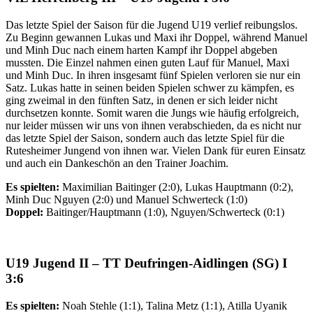
Das letzte Spiel der Saison für die Jugend U19 verlief reibungslos.
Zu Beginn gewannen Lukas und Maxi ihr Doppel, während Manuel
und Minh Duc nach einem harten Kampf ihr Doppel abgeben
mussten. Die Einzel nahmen einen guten Lauf für Manuel, Maxi
und Minh Duc. In ihren insgesamt fünf Spielen verloren sie nur ein
Satz. Lukas hatte in seinen beiden Spielen schwer zu kämpfen, es
ging zweimal in den fünften Satz, in denen er sich leider nicht
durchsetzen konnte. Somit waren die Jungs wie häufig erfolgreich,
nur leider müssen wir uns von ihnen verabschieden, da es nicht nur
das letzte Spiel der Saison, sondern auch das letzte Spiel für die
Rutesheimer Jungend von ihnen war. Vielen Dank für euren Einsatz
und auch ein Dankeschön an den Trainer Joachim.
Es spielten:
Maximilian Baitinger (2:0), Lukas Hauptmann (0:2),
Minh Duc Nguyen (2:0) und Manuel Schwerteck (1:0)
Doppel:
Baitinger/Hauptmann (1:0), Nguyen/Schwerteck (0:1)
U19 Jugend II
– TT Deufringen-Aidlingen (SG) I
3:6
Es spielten:
Noah Stehle (1:1), Talina Metz (1:1), Atilla Uyanik