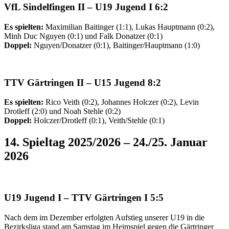
VfL Sindelfingen II –
U19 Jugend I
6:2
Es spielten:
Maximilian Baitinger (1:1), Lukas Hauptmann (0:2),
Minh Duc Nguyen (0:1) und Falk Donatzer (0:1)
Doppel:
Nguyen/Donatzer (0:1), Baitinger/Hauptmann (1:0)
TTV
Gärtringen II –
U15 Jugend
8:2
Es spielten:
Rico Veith (0:2), Johannes Holczer (0:2), Levin
Drotleff (2:0) und Noah Stehle (0:2)
Doppel:
Holczer/Drotleff (0:1), Veith/Stehle (0:1)
14. Spieltag 2025/2026 – 24./25. Januar
2026
U19 Jugend I
–
TTV
Gärtringen I 5:5
Nach dem im Dezember erfolgten Aufstieg unserer U19 in die
Bezirksliga stand am Samstag im Heimspiel gegen die Gärtringer