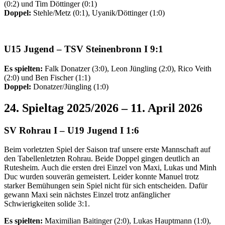
(0:2) und Tim Döttinger (0:1)
Doppel:
Stehle/Metz (0:1), Uyanik/Döttinger (1:0)
U15 Jugend
–
TSV
Steinenbronn I 9:1
Es spielten:
Falk Donatzer (3:0), Leon Jüngling (2:0), Rico Veith
(2:0) und Ben Fischer (1:1)
Doppel:
Donatzer/Jüngling (1:0)
24. Spieltag 2025/2026 – 11. April 2026
SV Rohrau I –
U19 Jugend I
1:6
Beim vorletzten Spiel der Saison traf unsere erste Mannschaft auf
den Tabellenletzten Rohrau. Beide Doppel gingen deutlich an
Rutesheim. Auch die ersten drei Einzel von Maxi, Lukas und Minh
Duc wurden souverän gemeistert. Leider konnte Manuel trotz
starker Bemühungen sein Spiel nicht für sich entscheiden. Dafür
gewann Maxi sein nächstes Einzel trotz anfänglicher
Schwierigkeiten solide 3:1.
Es spielten:
Maximilian Baitinger (2:0), Lukas Hauptmann (1:0),