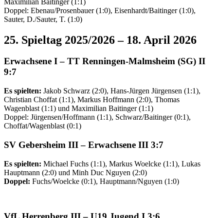
Maximilian Baitinger (1:1)
Doppel: Ebenau/Prosenbauer (1:0), Eisenhardt/Baitinger (1:0),
Sauter, D./Sauter, T. (1:0)
25. Spieltag 2025/2026 – 18. April 2026
Erwachsene I
– TT Renningen-Malmsheim (SG) II
9:7
Es spielten:
Jakob Schwarz (2:0), Hans-Jürgen Jürgensen (1:1),
Christian Choffat (1:1), Markus Hoffmann (2:0), Thomas
Wagenblast (1:1) und Maximilian Baitinger (1:1)
Doppel: Jürgensen/Hoffmann (1:1), Schwarz/Baitinger (0:1),
Choffat/Wagenblast (0:1)
SV Gebersheim
III
–
Erwachsene
III
3:7
Es spielten:
Michael Fuchs (1:1), Markus Woelcke (1:1), Lukas
Hauptmann (2:0) und Minh Duc Nguyen (2:0)
Doppel:
Fuchs/Woelcke (0:1), Hauptmann/Nguyen (1:0)
VfL Herrenberg
III
–
U19 Jugend I
3:6