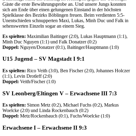
Gäste die erste Bewährungsprobe an. Und unsere Jungs konnten
sich am Ende über einen gelungenen Einstand in der höchsten
Spielklasse des Bezirks Böblingen freuen. Beim verdienten 5:5-
Unentschieden schnupperten Maxi, Lukas, Minh Duc und Falk in
sehenswerten Einzeln sogar an einem Sieg.
Es spielten:
Maximilian Baitinger (2:0), Lukas Hauptmann (1:1),
Minh Duc Nguyen (1:1) und Falk Donatzer (0:2)
Doppel:
Nguyen/Donatzer (0:1), Baitinger/Hauptmann (1:0)
U15 Jugend
– SV Magstadt I 9:1
Es spielten:
Rico Veith (3:0), Ben Fischer (2:0), Johannes Holczer
(1:1), Levin Drotleff (2:0)
Doppel:
Veith/Fischer (1:0)
SV Leonberg/Eltingen V –
Erwachsene
III
7:3
Es spielten:
Simon Metz (0:2), Michael Fuchs (0:2), Markus
Woelcke (2:0) und Linda Rockenbauch (0:2)
Doppel:
Metz/Rockenbauch (0:1), Fuchs/Woelcke (1:0)
Erwachsene I
–
Erwachsene II
9:3