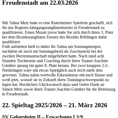
Freudenstadt am 22.03.2026
Mit Talina Metz hatte es eine Rutesheimer Spielerin geschafft, sich
für das Regions-Jahrgangsranglistenturnier in Freudenstadt zu
qualifizieren. Einen Monat zuvor hatte Sie sich durch ihren 3. Platz
bei dem Bezirksranglisten-Turnier des Bezirks Böblingen dafür
qualifiziert.
Früh aufstehen hieß es daher für Talina am Sonntagmorgen,
nachdem sie noch am Samstagabend als Zuschauerin bei der
zweiten Herrenmannschaft mitgefiebert hatte. Nach rund acht
Stunden Tischtennis und Coaching durch ihren Trainer Joachim
Günther sprang ein guter 8. Platz heraus. Bei zwei knappen 2:3-
Niederlagen wäre mit etwas Spielglück auch noch mehr drin
gewesen. Talina nahm wertvolle Erkenntnisse mit nach Hause und
weiß jetzt, worauf sie in Zukunft ihren Trainingsschwerpunkt zu
legen hat. Herzlichen Glückwunsch dazu und vielen Dank an
Simon Metz sowie ihren Trainer Joachim Günther für die Betreuung
in Freudenstadt.
22. Spieltag 2025/2026 – 21. März 2026
SV Gebersheim II –
Erwachsene I
3:9