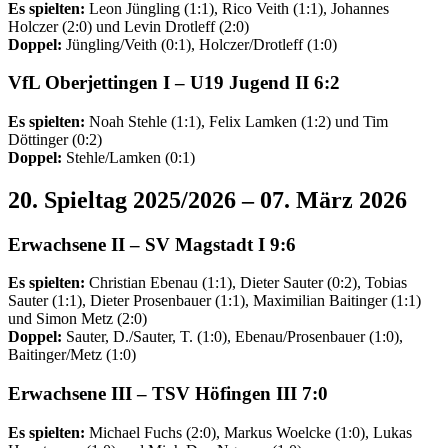
Es spielten:
Leon Jüngling (1:1), Rico Veith (1:1), Johannes
Holczer (2:0) und Levin Drotleff (2:0)
Doppel:
Jüngling/Veith (0:1), Holczer/Drotleff (1:0)
VfL Oberjettingen I –
U19 Jugend II
6:2
Es spielten:
Noah Stehle (1:1), Felix Lamken (1:2) und Tim
Döttinger (0:2)
Doppel:
Stehle/Lamken (0:1)
20. Spieltag 2025/2026 – 07. März 2026
Erwachsene II
– SV Magstadt I 9:6
Es spielten:
Christian Ebenau (1:1), Dieter Sauter (0:2), Tobias
Sauter (1:1), Dieter Prosenbauer (1:1), Maximilian Baitinger (1:1)
und Simon Metz (2:0)
Doppel:
Sauter, D./Sauter, T. (1:0), Ebenau/Prosenbauer (1:0),
Baitinger/Metz (1:0)
Erwachsene
III
–
TSV
Höfingen
III
7:0
Es spielten:
Michael Fuchs (2:0), Markus Woelcke (1:0), Lukas